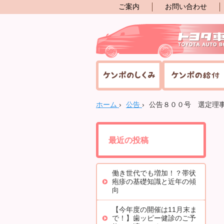
ご案内
お問い合わせ
ホーム
›
公告
›
公告８００号 選定理
最近の投稿
働き世代でも増加！？帯状
疱疹の基礎知識と近年の傾
向
【今年度の開催は11月末ま
で！】歯ッピー健診のご予